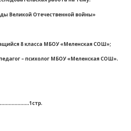
годы Великой Отечественной войны»
ащийся 8 класса МБОУ «Меленская СОШ»;
педагог – психолог МБОУ «Меленская СОШ».
…………………1стр.