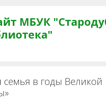
йт МБУК "Староду
блиотека"
тная связь
Читателям
Противодействие коррупци
 семья в годы Великой
ы»