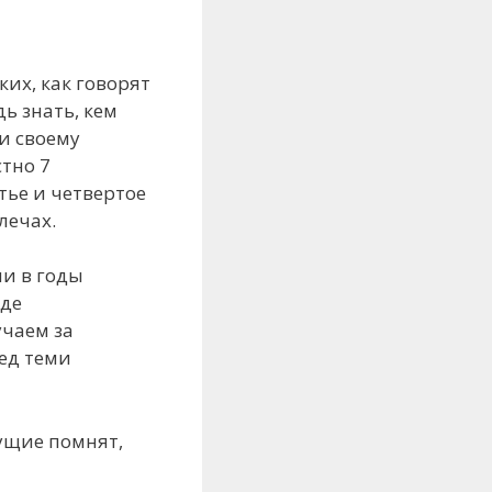
их, как говорят
ь знать, кем
и своему
тно 7
тье и четвертое
лечах.
ии в годы
иде
учаем за
ред теми
вущие помнят,