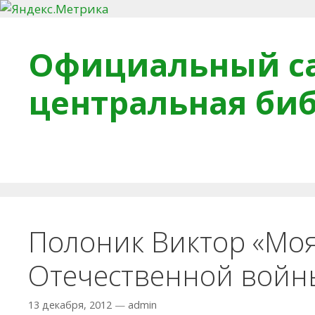
Перейти к содержимому
Официальный са
центральная би
Главная
О библиотеке
Деловое досье
Обра
Полоник Виктор «Моя
Отечественной войн
13 декабря, 2012
—
admin