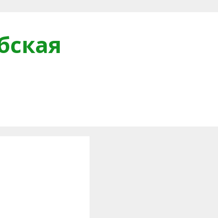
бская
и