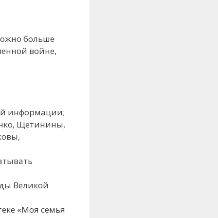
можно больше
венной войне,
ой информации;
нко, Щетинины,
ковы,
атывать
оды Великой
еке «Моя семья