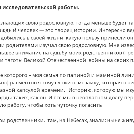
 исследовательской работы.
 знающих свою родословную, тогда меньше будет так
аждый человек — это творец истории. Интересно вед
 добились в своей жизни, какую пользу принесли он
ими родителями изучал свою родословную. Мне извес
ьшее внимание на судьбу моих родственников (тре
и тяготы Великой Отечественной войны на своих п
е которого – моя семья по папиной и маминой лин
х фрагментов я хочу сложить мозаику, которая в в
разной капсулой времени. Историю, которую мы из
ды таких, как он. И все мы в неоплатном долгу пе
ю работу, чтобы хоть чуточку погасить
мои родственники, там, на Небесах, знали: ныне жи