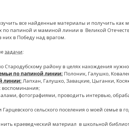
изучить все найденные материалы и получить как 
 по папиной и маминой линии в Великой Отечест
 них в Победу над врагом.
ие
задачи
:
по Стародубскому району в целях нахождения нужн
емьи по папиной линии:
Полоник, Галушко, Ковале
й линии:
Лапхан, Галушко, Завацкие, Цыганки, Кося
х воспоминания;
иалами, фотографиями, проводить интервью, обраб
 Гарцевского сельского поселения о моей семье в г
лнить краеведческий материал в школьной библиот