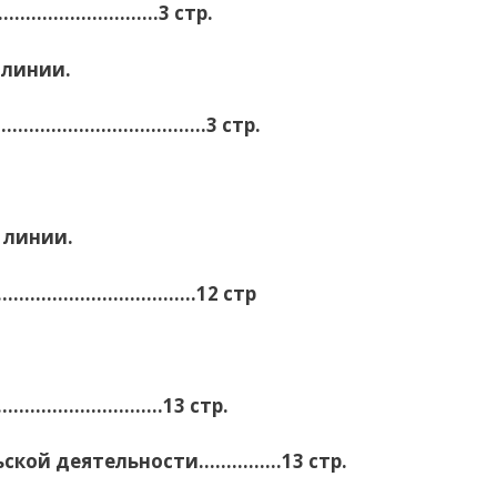
…………………………….
3 стр.
линии.
…………………………………3 стр.
 линии.
………………………………12 стр
…………………………13 стр.
ской деятельности……………13 стр.