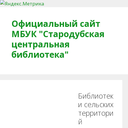
Перейти к содержимому
Официальный сайт
МБУК "Стародубская
центральная
библиотека"
Главная
О библиотеке
Деловое досье
Библиотек
Обратная связь
Читателям
и сельских
территори
Противодействие коррупции
й