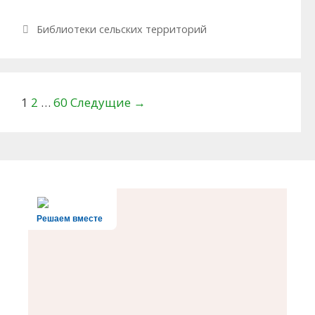
Рубрики
Библиотеки сельских территорий
Навигация по записям
1
2
…
60
Следущие →
Решаем вместе