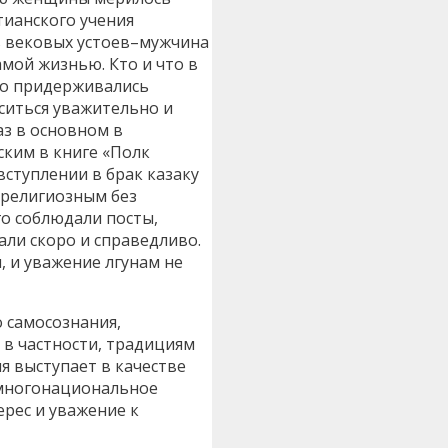
тианского учения
сь вековых устоев–мужчина
мой жизнью. Кто и что в
ого придерживались
оситься уважительно и
аз в основном в
ским в книге «Полк
ступлении в брак казаку
м религиозным без
го соблюдали посты,
али скоро и справедливо.
, и уважение лгунам не
 самосознания,
 в частности, традициям
я выступает в качестве
– многонациональное
ерес и уважение к