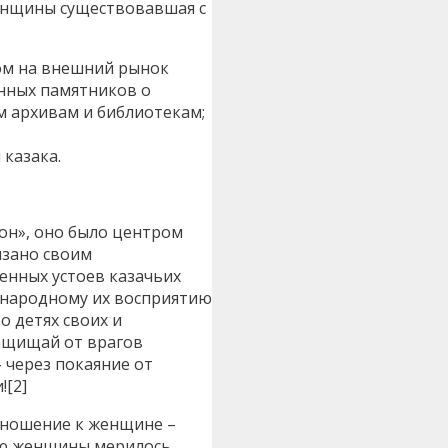
анщины существовавшая с
ом на внешний рынок
енных памятников о
м архивам и библиотекам;
 казака.
он», оно было центром
язано своим
енных устоев казачьих
о народному их восприятию
о детях своих и
защищай от врагов
 через покаяние от
![2]
отношение к женщине –
ению женщины мерилось