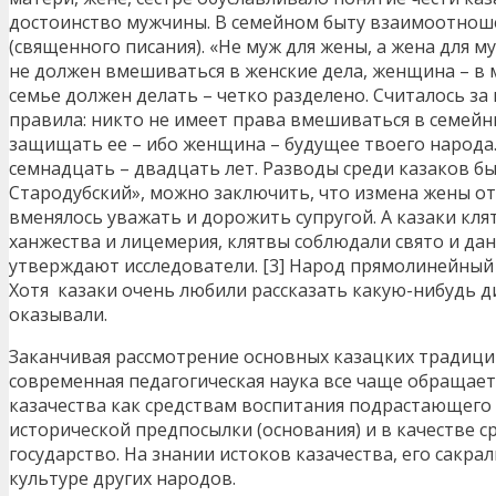
достоинство мужчины. В семейном быту взаимоотноше
(священного писания). «Не муж для жены, а жена для 
не должен вмешиваться в женские дела, женщина – в 
семье должен делать – четко разделено. Считалось з
правила: никто не имеет права вмешиваться в семейны
защищать ее – ибо женщина – будущее твоего народа.
семнадцать – двадцать лет. Разводы среди казаков бы
Стародубский», можно заключить, что измена жены от
вменялось уважать и дорожить супругой. А казаки кл
ханжества и лицемерия, клятвы соблюдали свято и да
утверждают исследователи. [3] Народ прямолинейный 
Хотя казаки очень любили рассказать какую-нибудь д
оказывали.
Заканчивая рассмотрение основных казацких традиций
современная педагогическая наука все чаще обращает
казачества как средствам воспитания подрастающего 
исторической предпосылки (основания) и в качестве 
государство. На знании истоков казачества, его сакр
культуре других народов.