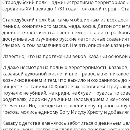
Стародубский полк – административно территориальн
середины XVII века до 1781 года. Полковой город – Стар
Стародубский полк был самым обширным из всех деся
пеньки, конопляного масла, меда, воска. Датой отсче
древностях казачества очень немного, да и те разбро
доступные же изучению русские летописные сказания г
случаев о том замалчивают. Начать описание казацких
Известно, что на протяжении веков казачьи основой
И даже несмотря на полную веротерпимость казаков, 
казачьей духовной жизни, и вне Православия никакое
возникновением и тем, что выжило и сохранилось до
обществ составили 10 Христовых заповедей. Приучая 
поучали: не убивай, не кради, не блуди, трудись по со
родителях, дорожи девичьим целомудрием и женской 
Отечество. Но, прежде всего крепи веру православную
грехов, молись единому Богу Иисусу Христу и добавляли
Казаку с детства вменялось заботиться о девичьем ц
матери, жене, сестре обуславливало понятие чести ка