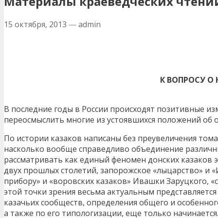
Материалы краеведческих чтений 
15 октября, 2013
—
admin
К ВОПРОСУ О
В последние годы в России происходят позитивные из
переосмыслить многие из устоявшихся положений об о
По истории казаков написаны без преувеличения тома 
насколько вообще справедливо объединение различны
рассматривать как единый феномен донских казаков э
двух прошлых столетий, запорожское «лыцарство» и «И
прибору» и «воровских казаков» Ивашки Заруцкого, «с
этой точки зрения весьма актуальным представляетс
казачьих сообществ, определения общего и особенного
а также по его типологизации, еще только начинается.