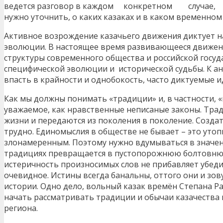
ведется разговор в каждом конкретном случае, м
нужно уточнить, о каких казаках и в каком временном
Активное возрождение казачьего движения диктует н
эволюции. В настоящее время развивающееся движен
структуры современного общества и российской госуд
специфической эволюции и исторической судьбы. К ан
впасть в крайности и однобокость, часто диктуемые 
Как мы должны понимать «традиции» и, в частности, 
уважаемое, как нравственные неписаные законы. Трад
жизни и передаются из поколения в поколение. Созда
трудно. Единомыслия в обществе не бывает – это утоп
злонамеренным. Поэтому нужно вдумываться в значени
традициях превращается в пустопорожнюю болтовню, 
истеричность произносимых слов не прибавляет убеди
очевидное. Истины всегда банальны, оттого они и зов
истории. Одно дело, вольный казак времён Степана Ра
начать рассматривать традиции и обычаи казачества
региона.