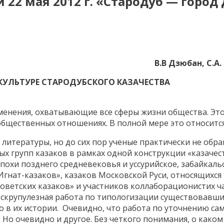
22 мая 2012 г. «Стародуб — город
В.В Дзюбан, С.А
 КУЛЬТУРЕ СТАРОДУБСКОГО КАЗАЧЕСТВА
менения, охватывающие все сферы жизни общества. Это
бщественных отношениях. В полной мере это относится 
литературы, но до сих пор ученые практически не обра
х групп казаков в рамках одной конструкции «казачес
похи позднего средневековья и уссурийское, забайкаль
гнат-казаков», казаков Московской Руси, относящихся 
оветских казаков» и участников коллаборационистих ч
я скрупулезная работа по типологизации существовавш
 в их истории. Очевидно, что работа по уточнению сам
 Но очевидно и другое. Без четкого понимания, о каком