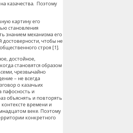
а казачества. Поэтому
вную картину его
тью становления
ать знанием механизма его
й достоверности, чтобы не
бщественного строя [1].
ое, достойное,
 когда становятся образом
всеми, чрезвычайно
ение – не всегда
зговор о казачьих
а пафосность и
раз объяснять и повторять
в контексте времени и
семнадцатом веке. Поэтому
территории конкретного