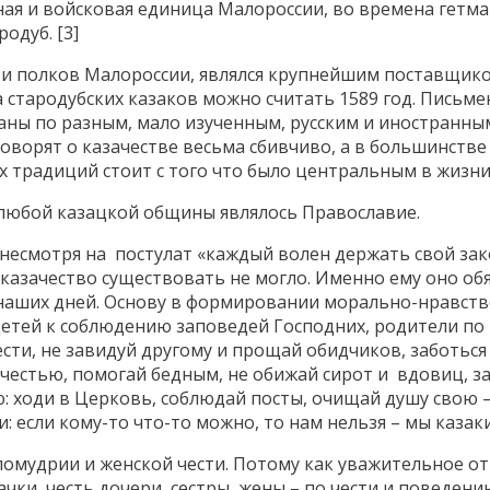
ая и войсковая единица Малороссии, во времена гетм
одуб. [3]
ти полков Малороссии, являлся крупнейшим поставщик
та стародубских казаков можно считать 1589 год. Письм
саны по разным, мало изученным, русским и иностранны
оворят о казачестве весьма сбивчиво, а в большинстве
 традиций стоит с того что было центральным в жизни
 любой казацкой общины являлось Православие.
несмотря на постулат «каждый волен держать свой зак
 казачество существовать не могло. Именно ему оно об
 наших дней. Oснову в формировании морально-нравств
детей к соблюдению заповедей Господних, родители п
вести, не завидуй другому и прощай обидчиков, заботься 
честью, помогай бедным, не обижай сирот и вдовиц, 
: ходи в Церковь, соблюдай посты, очищай душу свою –
: если кому-то что-то можно, то нам нельзя – мы казаки
еломудрии и женской чести. Потому как уважительное 
зачки, честь дочери, сестры, жены – по чести и повед