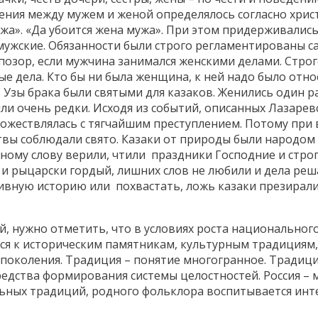
ния между мужем и женой определялось согласно хрис
мужа». «Да убоится жена мужа». При этом придерживали
мужские. Обязанности были строго регламентированы са
а позор, если мужчина занимался женскими делами. Стр
е дела. Кто бы ни была женщина, к ней надо было отн
 Узы брака были святыми для казаков. Женились один р
ли очень редки. Исходя из событий, описанных Лазарев
ожествлялась с тягчайшим преступлением. Потому при в
ятвы соблюдали свято. Казаки от природы были народо
нному слову верили, чтили праздники Господние и стро
и рыцарски гордый, лишних слов не любили и дела реш
ивную историю или похвастать, ложь казаки презирали
, нужно отметить, что в условиях роста национального
ся к историческим памятникам, культурным традициям,
поколения. Традиция – понятие многогранное. Традици
средства формирования системы целостностей. Россия 
альных традиций, родного фольклора воспитывается инт