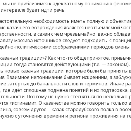
ы не приблизимся к адекватному пониманию феномен
 интервале будет идти речь.
астоятельную необходимость иметь полную и объекти
ие казачьего возрождения является неотъемлемой час
арственности, в связи с чем чрезвычайно важно облад
ализу массива источников следует подходить с позици
идейно-политическими соображениями периодов смены о
«казачьи традиции»? Как что-то общепринятое, привычн
иции тогда становятся действующими (т.е. — законом),
ть новые казачьи традиции, которые были бы приняты 
ия. Взаимное непонимание бывает искренним, а заблужд
е затёртых до банальности слов и терминов. Иначе ра
где идёт сплошная подмена понятий и их подтасовка, 
тельности. Поэтому не нужно стесняться по несколько 
утся «истинами». О казачестве можно говорить только 
зина, совсем другое – казак стародубского полка в во
 нужно с уточнения времени и региона проживания на 