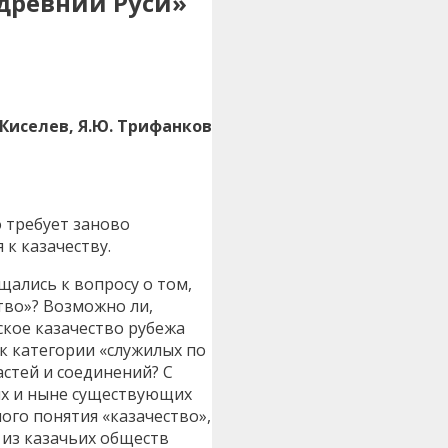
 древний Руси»
. Киселев, Я.Ю. Трифанков
 требует заново
к казачеству.
щались к вопросу о том,
тво»? Возможно ли,
ское казачество рубежа
к категории «служилых по
астей и соединений? С
их и ныне существующих
ого понятия «казачество»,
 из казачьих обществ