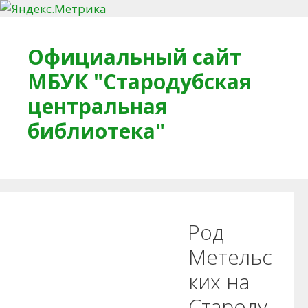
Перейти к содержимому
Официальный сайт
МБУК "Стародубская
центральная
библиотека"
Главная
О библиотеке
Деловое досье
Род
Обратная связь
Читателям
Метельс
ких на
Противодействие коррупции
Староду