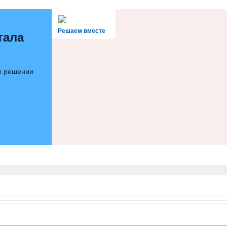
Решаем вместе
тала
 о решении