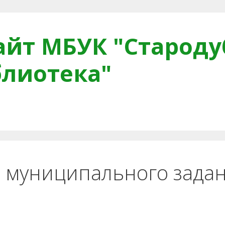
йт МБУК "Староду
блиотека"
тная связь
Читателям
Противодействие коррупци
 муниципального задан