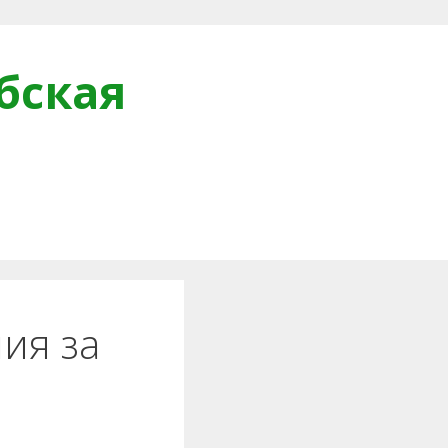
бская
и
ия за