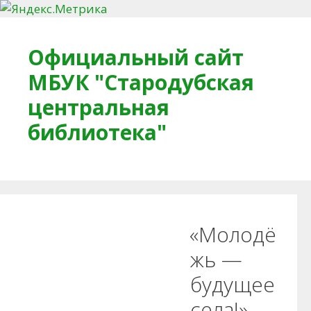
Перейти к содержимому
Официальный сайт
МБУК "Стародубская
центральная
библиотека"
Главная
О библиотеке
Деловое досье
«Молодё
Обратная связь
Читателям
жь —
будущее
Противодействие коррупции
села!»