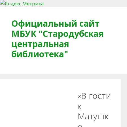
Перейти к содержимому
Официальный сайт
МБУК "Стародубская
центральная
библиотека"
Главная
О библиотеке
Деловое досье
«В гости
Обратная связь
Читателям
к
Матушк
Противодействие коррупции
е