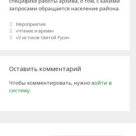
специфике работы архива, о том, с какими
запросами обращается население района.
Рубрики
Мероприятия
Навигация по записям
«Чтение и время»
«У истоков Святой Руси»
Оставить комментарий
Чтобы комментировать, нужно
войти в
систему
.