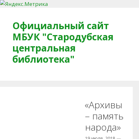
Перейти к содержимому
Официальный сайт
МБУК "Стародубская
центральная
библиотека"
Главная
О библиотеке
Деловое досье
«Архивы
Обратная связь
Читателям
– память
народа»
Противодействие коррупции
19 июля, 2018
—