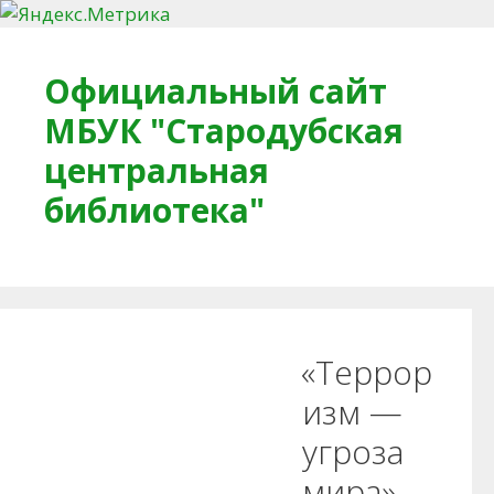
Перейти к содержимому
Официальный сайт
МБУК "Стародубская
центральная
библиотека"
Главная
О библиотеке
Деловое досье
«Террор
Обратная связь
Читателям
изм —
угроза
Противодействие коррупции
мира»