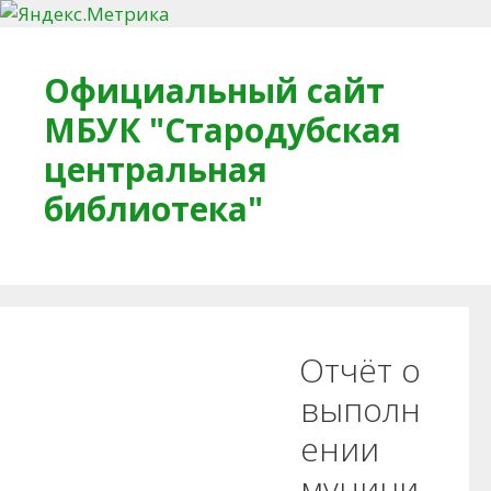
Перейти к содержимому
Официальный сайт
МБУК "Стародубская
центральная
библиотека"
Главная
О библиотеке
Деловое досье
Отчёт о
Обратная связь
Читателям
выполн
ении
Противодействие коррупции
муници