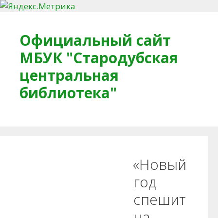
Перейти к содержимому
Официальный сайт
МБУК "Стародубская
центральная
библиотека"
Главная
О библиотеке
Деловое досье
«Новый
Обратная связь
Читателям
год
спешит
Противодействие коррупции
на