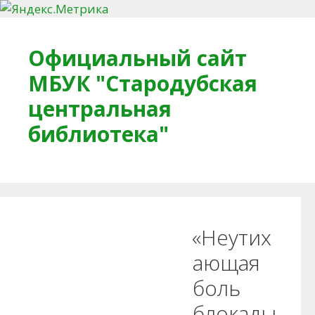
Перейти к содержимому
Официальный сайт
МБУК "Стародубская
центральная
библиотека"
Главная
О библиотеке
Деловое досье
«Неутих
Обратная связь
Читателям
ающая
боль
Противодействие коррупции
блокады