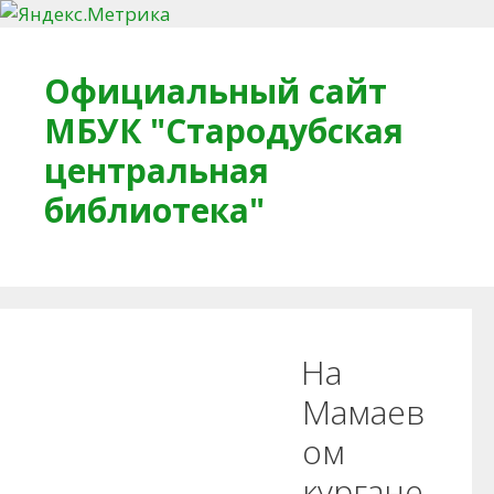
Перейти к содержимому
Официальный сайт
МБУК "Стародубская
центральная
библиотека"
Главная
О библиотеке
Деловое досье
На
Обратная связь
Читателям
Мамаев
ом
Противодействие коррупции
кургане