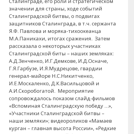
Сталинграде, его роли и стратегическом
значении для страны, ходе событий
Сталинградской битвы, о подвигах
защитников Сталинграда, в т.ч. сержанта
Я.Ф. Павлова и моряка-тихоокеанца
М.А.Паникахи, итогах сражения. Затем
рассказала о некоторых участниках
Сталинградской биты – наших земляках:
А.Д.Зенченко, И.Г.Демкове, И.Д.Осначе,
Г.Я.Гарбузе, И.Я.Мудрецове, гвардии
генерал-майоре Н.С.Никитченко,
И.Е.Москаленко, Д.К.Васильцовой и
А.И.Скоробогатой. Мероприятие
сопровождалось показом слайд-фильмов
«Вспоминая Сталинградскую победу …»,
«Участники Сталинградской битвы –
наши земляки»; видеороликов «Мамаев
курган – главная высота России», «Редкие