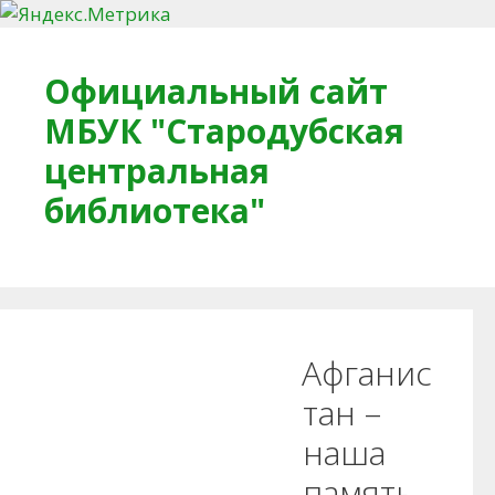
Перейти к содержимому
Официальный сайт
МБУК "Стародубская
центральная
библиотека"
Главная
О библиотеке
Деловое досье
Афганис
Обратная связь
Читателям
тан –
наша
Противодействие коррупции
память