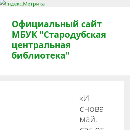
Перейти к содержимому
Официальный сайт
МБУК "Стародубская
центральная
библиотека"
Главная
О библиотеке
Деловое досье
«И
Обратная связь
Читателям
снова
май,
Противодействие коррупции
салют,