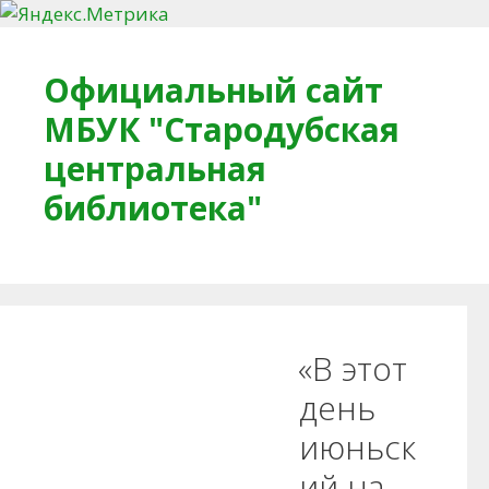
Перейти к содержимому
Официальный сайт
МБУК "Стародубская
центральная
библиотека"
Главная
О библиотеке
Деловое досье
«В этот
Обратная связь
Читателям
день
июньск
Противодействие коррупции
ий на