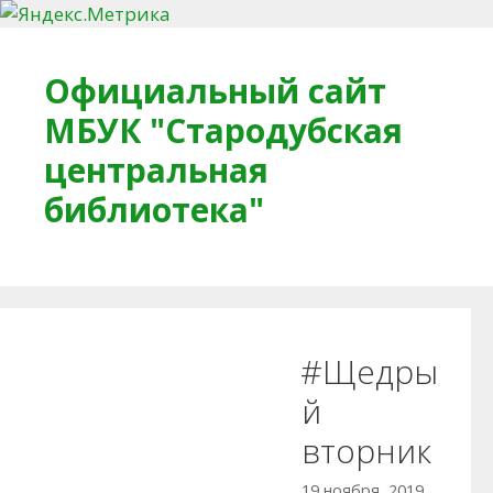
Перейти к содержимому
Официальный сайт
МБУК "Стародубская
центральная
библиотека"
Главная
О библиотеке
Деловое досье
#Щедры
Обратная связь
Читателям
й
вторник
Противодействие коррупции
19 ноября, 2019