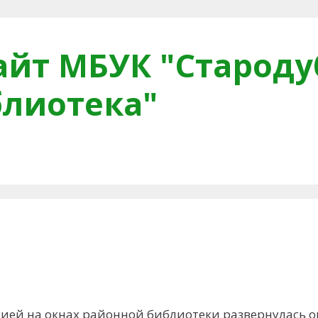
йт МБУК "Староду
блиотека"
тная связь
Читателям
Противодействие коррупци
сией на окнах районной библиотеки развернулась 