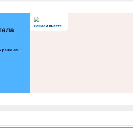
Решаем вместе
тала
 о решении