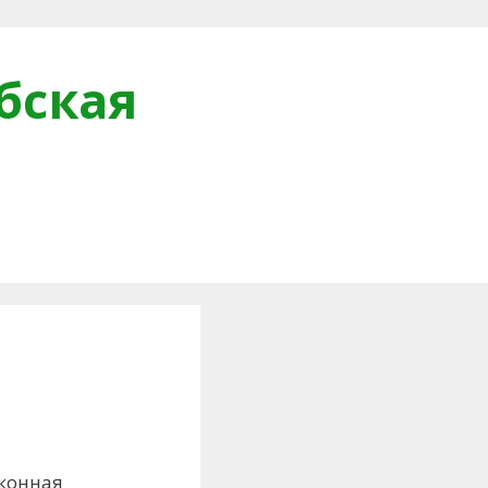
бская
и
оконная