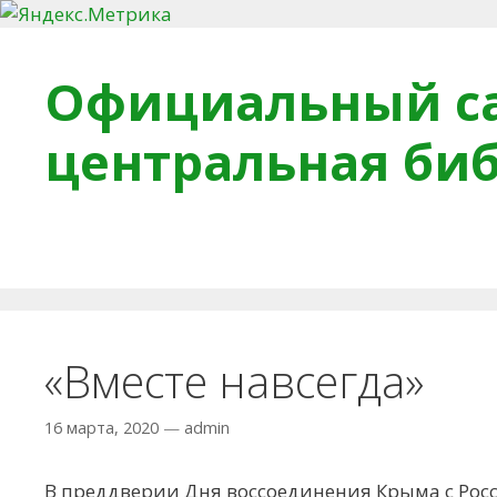
Перейти к содержимому
Официальный са
центральная би
Главная
О библиотеке
Деловое досье
Обра
«Вместе навсегда»
16 марта, 2020
—
admin
В преддверии Дня воссоединения Крыма с Рос