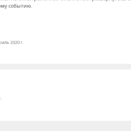
ому событию.
аль 2020 г.
у
.