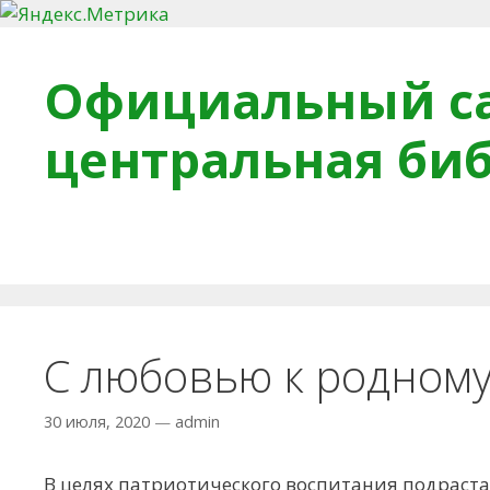
Перейти к содержимому
Официальный са
центральная би
Главная
О библиотеке
Деловое досье
Обра
С любовью к родному
30 июля, 2020
—
admin
В целях патриотического воспитания подраст