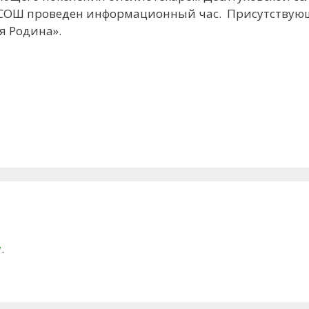
й СОШ проведен информационный час. Присутству
я Родина».
у
.