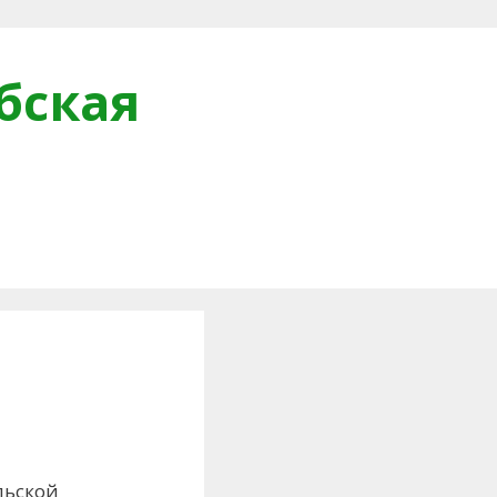
бская
и
льской