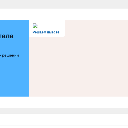
Решаем вместе
тала
 о решении