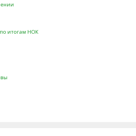
нении
 по итогам НОК
твы