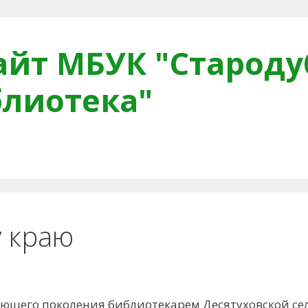
йт МБУК "Староду
блиотека"
тная связь
Читателям
Противодействие коррупци
 краю
ающего поколения библиотекарем Десятуховской се