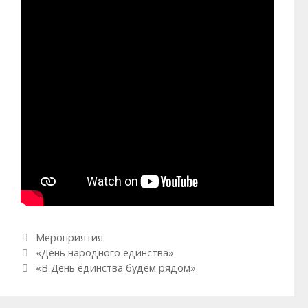
Рубрики
Мероприятия
Навигация по записям
«День народного единства»
«В День единства будем рядом»