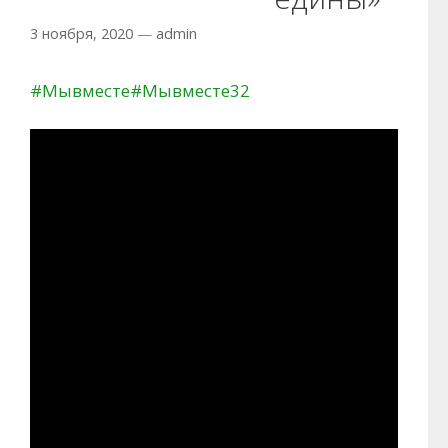
3 ноября, 2020
—
admin
#Мывместе
#Мывместе32