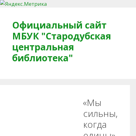
Перейти к содержимому
Официальный сайт
МБУК "Стародубская
центральная
библиотека"
Главная
О библиотеке
Деловое досье
«Мы
Обратная связь
Читателям
сильны,
когда
Противодействие коррупции
едины»