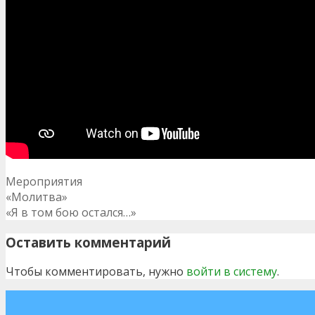
Рубрики
Мероприятия
Навигация
«Молитва»
по
«Я в том бою остался…»
записям
Оставить комментарий
Чтобы комментировать, нужно
войти в систему
.