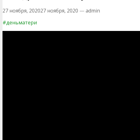
27 ноября, 2020
27 ноября, 2020
—
admin
#деньматери