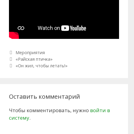
Рубрики
Мероприятия
Навигация по записям
«Райская птичка»
«Он жил, чтобы летать!»
Оставить комментарий
Чтобы комментировать, нужно
войти в
систему
.