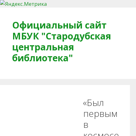
Перейти к содержимому
Официальный сайт
МБУК "Стародубская
центральная
библиотека"
Главная
О библиотеке
Деловое досье
«Был
Обратная связь
Читателям
первым
в
Противодействие коррупции
космосе