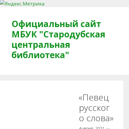
Перейти к содержимому
Официальный сайт
МБУК "Стародубская
центральная
библиотека"
Главная
О библиотеке
Деловое досье
«Певец
Обратная связь
Читателям
русског
о слова»
Противодействие коррупции
4 июня, 2021
—