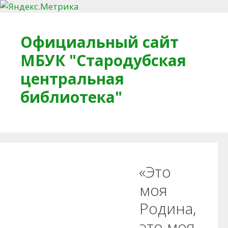
Перейти к содержимому
Официальный сайт
МБУК "Стародубская
центральная
библиотека"
Главная
О библиотеке
Деловое досье
«Это
Обратная связь
Читателям
моя
Родина,
Противодействие коррупции
это моя