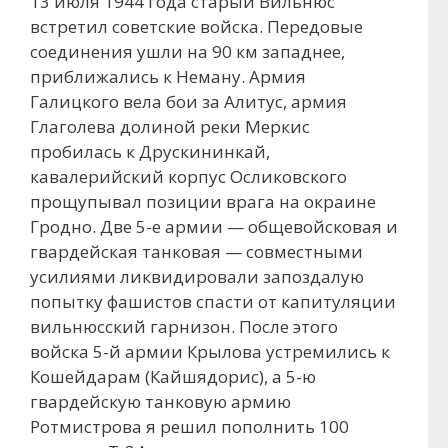
13 июля 1944 года старый Вильнюс
встретил советские войска. Передовые
соединения ушли на 90 км западнее,
приближались к Неману. Армия
Галицкого вела бои за Алитус, армия
Глаголева долиной реки Меркис
пробилась к Друскининкай,
кавалерийский корпус Осликовского
прощупывал позиции врага на окраине
Гродно. Две 5-е армии — общевойсковая и
гвардейская танковая — совместными
усилиями ликвидировали запоздалую
попытку фашистов спасти от капитуляции
вильнюсский гарнизон. После этого
войска 5-й армии Крылова устремились к
Кошейдарам (Кайшядорис), а 5-ю
гвардейскую танковую армию
Ротмистрова я решил пополнить 100