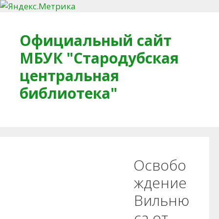
Перейти к содержимому
Официальный сайт
МБУК "Стародубская
центральная
библиотека"
Главная
О библиотеке
Деловое досье
Освобо
Обратная связь
Читателям
ждение
Вильню
Противодействие коррупции
са от