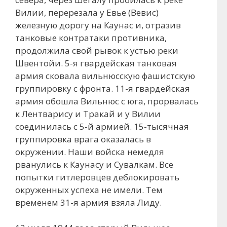
Вилии, перерезала у Евье (Вевис)
железную дорогу на Каунас и, отразив
танковые контратаки противника,
продолжила свой рывок к устью реки
Швентойи. 5-я гвардейская танковая
армия сковала вильнюсскую фашистскую
группировку с фронта. 11-я гвардейская
армия обошла Вильнюс с юга, прорвалась
к Лентварису и Тракай и у Вилии
соединилась с 5-й армией. 15-тысячная
группировка врага оказалась в
окружении. Наши войска немедля
рванулись к Каунасу и Сувалкам. Все
попытки гитлеровцев деблокировать
окруженных успеха не имели. Тем
временем 31-я армия взяла Лиду.