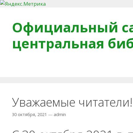
Перейти к содержимому
Официальный са
центральная би
Главная
О библиотеке
Деловое досье
Обра
Уважаемые читатели!
30 октября, 2021
—
admin