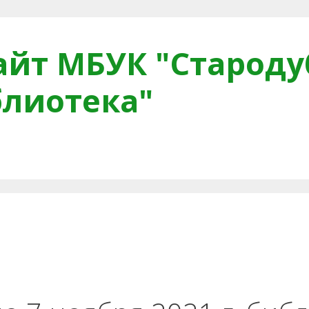
йт МБУК "Староду
блиотека"
тная связь
Читателям
Противодействие коррупци