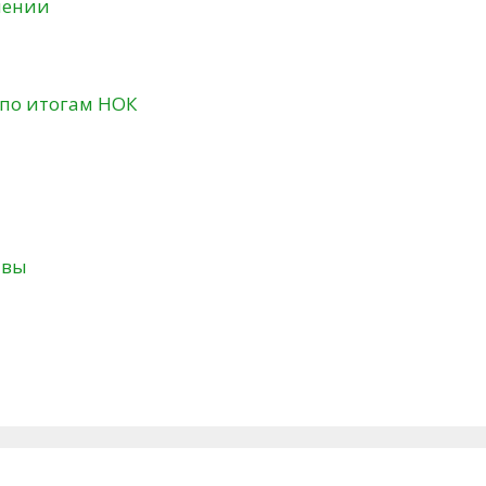
нении
 по итогам НОК
твы