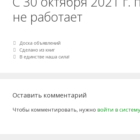
С 30 октября 2021 г. 
не работает
Рубрики
Доска объявлений
Навигация по записям
Сделано из книг
В единстве наша сила!
Оставить комментарий
Чтобы комментировать, нужно
войти в систем