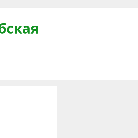
бская
и