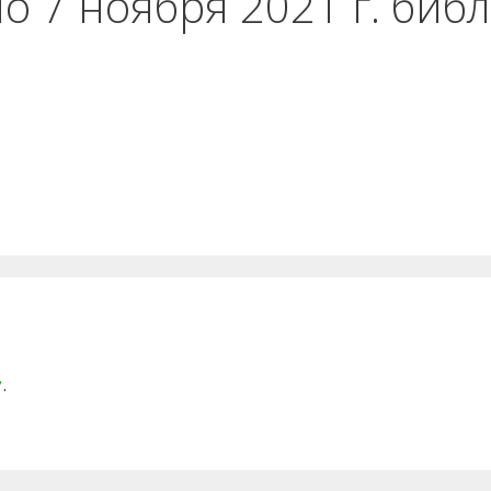
по 7 ноября 2021 г. биб
у
.