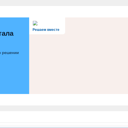
Решаем вместе
тала
 о решении