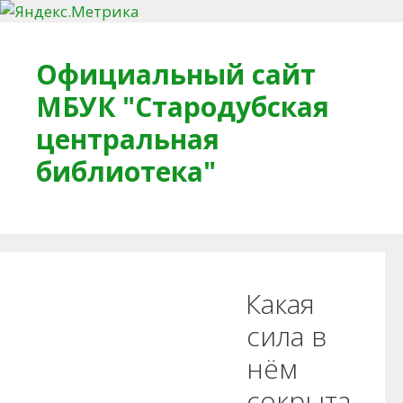
Перейти к содержимому
Официальный сайт
МБУК "Стародубская
центральная
библиотека"
Главная
О библиотеке
Деловое досье
Какая
Обратная связь
Читателям
сила в
нём
Противодействие коррупции
сокрыта