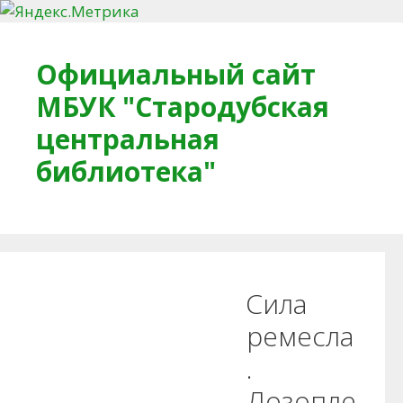
Перейти к содержимому
Официальный сайт
МБУК "Стародубская
центральная
библиотека"
Главная
О библиотеке
Деловое досье
Сила
Обратная связь
Читателям
ремесла
.
Противодействие коррупции
Лозопле