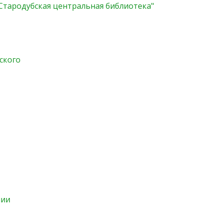
"Стародубская центральная библиотека"
ского
нии