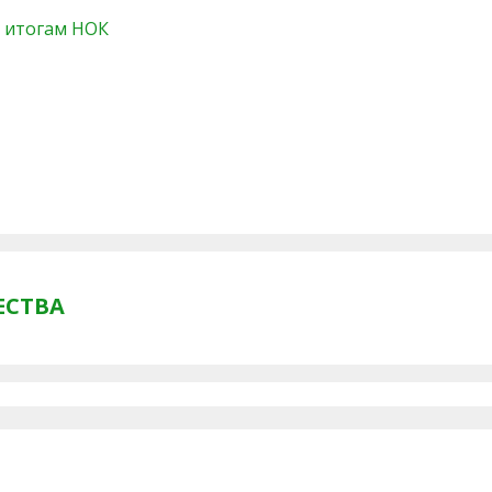
о итогам НОК
ЕСТВА