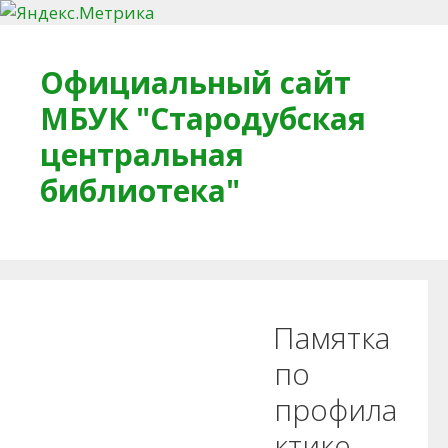
Перейти к содержимому
Официальный сайт
МБУК "Стародубская
центральная
библиотека"
Главная
О библиотеке
Деловое досье
Памятка
Обратная связь
Читателям
по
профила
Противодействие коррупции
ктике