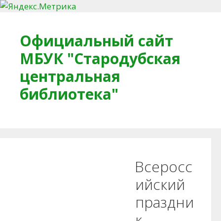
Перейти к содержимому
Официальный сайт
МБУК "Стародубская
центральная
библиотека"
Главная
О библиотеке
Деловое досье
Всеросс
Обратная связь
Читателям
ийский
праздни
Противодействие коррупции
к