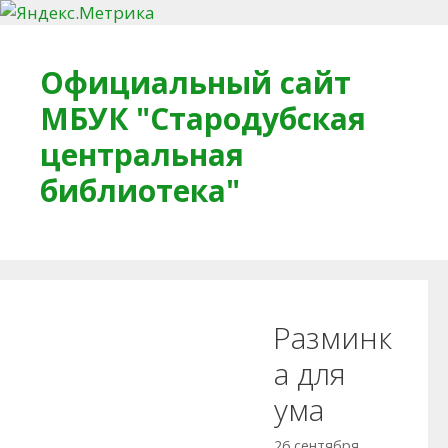
Перейти к содержимому
Официальный сайт
МБУК "Стародубская
центральная
библиотека"
Главная
О библиотеке
Деловое досье
Разминк
Обратная связь
Читателям
а для
ума
Противодействие коррупции
26 сентября,