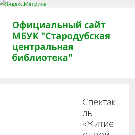
Перейти к содержимому
Официальный сайт
МБУК "Стародубская
центральная
библиотека"
Главная
О библиотеке
Деловое досье
Спектак
Обратная связь
Читателям
ль
«Житие
Противодействие коррупции
одной