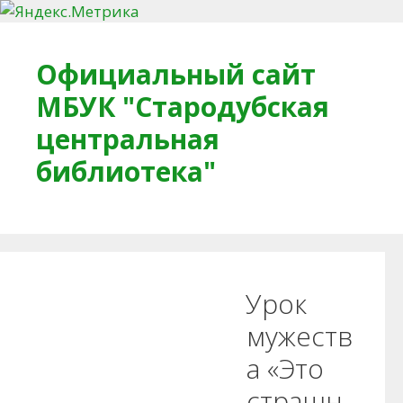
Перейти к содержимому
Официальный сайт
МБУК "Стародубская
центральная
библиотека"
Главная
О библиотеке
Деловое досье
Урок
Обратная связь
Читателям
мужеств
а «Это
Противодействие коррупции
страшн