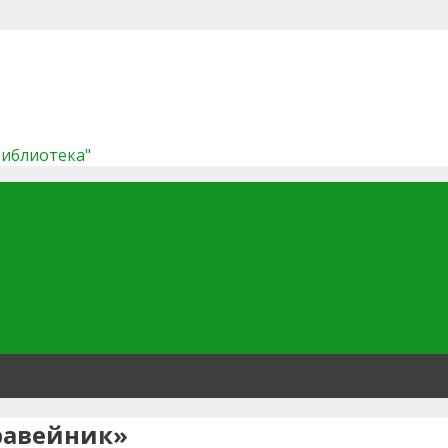
библиотека"
равейник»