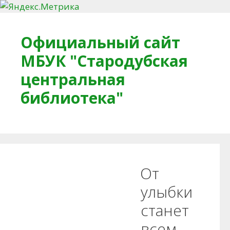
Перейти к содержимому
Официальный сайт
МБУК "Стародубская
центральная
библиотека"
Главная
О библиотеке
Деловое досье
От
Обратная связь
Читателям
улыбки
станет
Противодействие коррупции
всем