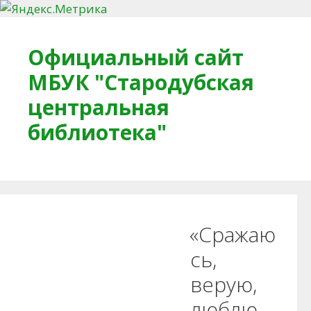
Перейти к содержимому
Официальный сайт
МБУК "Стародубская
центральная
библиотека"
Главная
О библиотеке
Деловое досье
«Сражаю
Обратная связь
Читателям
сь,
верую,
Противодействие коррупции
люблю…