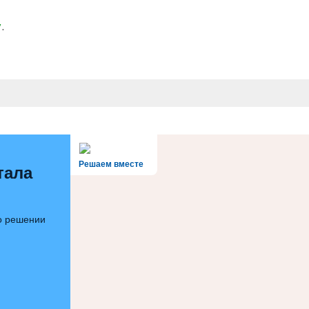
у
.
Решаем вместе
тала
 о решении