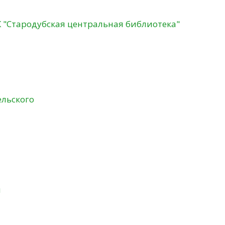
К "Стародубская центральная библиотека"
ельского
и