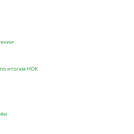
нении
 по итогам НОК
твы