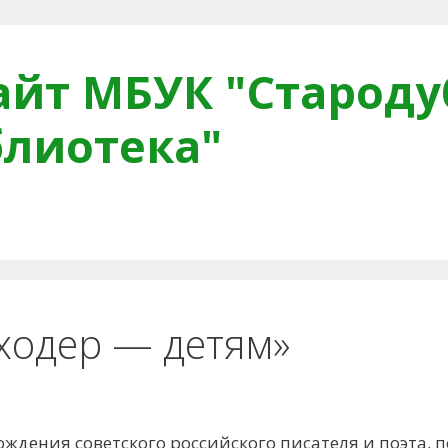
йт МБУК "Староду
блиотека"
тная связь
Читателям
Противодействие коррупци
ходер — детям»
 рождения советского российского писателя и поэта, 