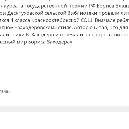
и, лауреата Государственной премии РФ Бориса Вл
ари Десятуховской сельской библиотеки провели ли
хся 4 класса Краснооктябрьской СОШ. Вначале ребя
тном «заходеровском» стиле. Автор считал, что для
тали стихи Б. Заходера и отвечали на вопросы викт
есный мир Бориса Заходера».
тана»