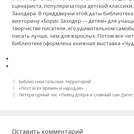
сценариста, популяризатора детской классик
Заходера. В преддверии этой даты библиотек
викторину «Борис Заходер — детям» для учащи
творчестве писателя, его удивительном самобы
писать лучше, чем для взрослых. Потом все чи
библиотеке оформлена книжная выставка «Чуд
Рубрики
Библиотеки сельских территорий
Навигация по записям
«Поэт всех времен и народов»
Литературный час «Певец добра и славный сын Дагес
Оставить комментарий