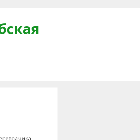
бская
и
переводчика,