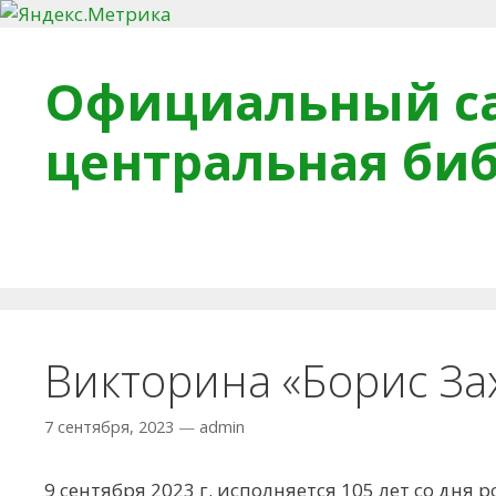
Перейти к содержимому
Официальный са
центральная би
Главная
О библиотеке
Деловое досье
Обра
Викторина «Борис За
7 сентября, 2023
—
admin
9 сентября 2023 г. исполняется 105 лет со дня