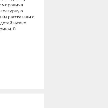
адимировича
тературную
там рассказали о
 детей нужно
орины. В