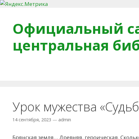
Перейти к содержимому
Официальный са
центральная би
Главная
О библиотеке
Деловое досье
Обра
Урок мужества «Судь
14 сентября, 2023
—
admin
Брянская земля… Древняя, героическая. Сколь