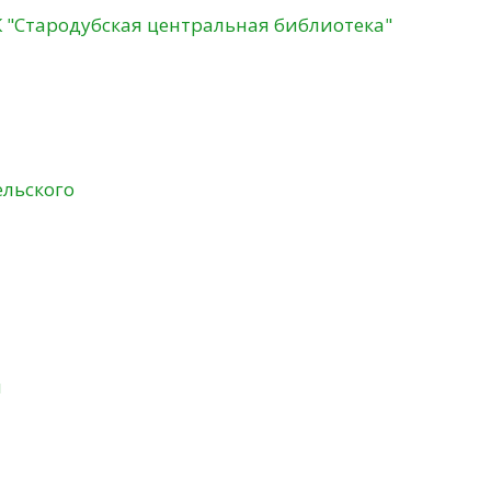
К "Стародубская центральная библиотека"
ельского
и