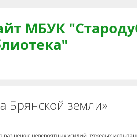
йт МБУК "Староду
блиотека"
тная связь
Читателям
Противодействие коррупци
ба Брянской земли»
ко раз ценою невероятных усилий, тяжёлых испытан