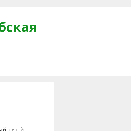
бская
и
ий, ценой