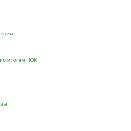
нении
 по итогам НОК
твы