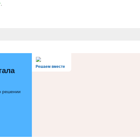
у
.
Решаем вместе
тала
 о решении