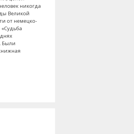
человек никогда
оды Великой
ти от немецко-
 «Судьба
 днях
. Были
 книжная