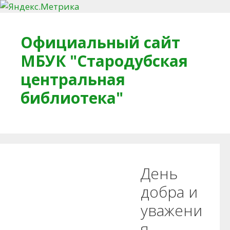
Перейти к содержимому
Официальный сайт
МБУК "Стародубская
центральная
библиотека"
Главная
О библиотеке
Деловое досье
День
Обратная связь
Читателям
добра и
уважени
Противодействие коррупции
я