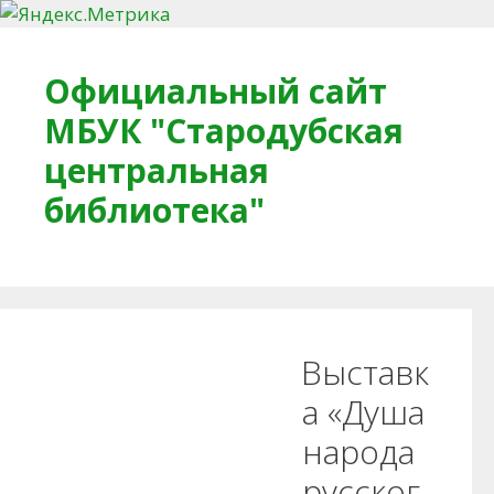
Перейти к содержимому
Официальный сайт
МБУК "Стародубская
центральная
библиотека"
Главная
О библиотеке
Деловое досье
Выставк
Обратная связь
Читателям
а «Душа
народа
Противодействие коррупции
русског