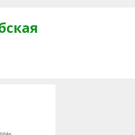
бская
и
ола».