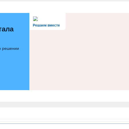
Решаем вместе
тала
 о решении