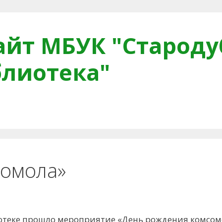
йт МБУК "Староду
блиотека"
тная связь
Читателям
Противодействие коррупци
сомола»
лиотеке прошло мероприятие «День рождения комсом