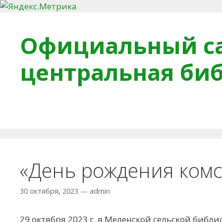
Перейти к содержимому
Официальный са
центральная би
Главная
О библиотеке
Деловое досье
Обра
«День рождения ком
30 октября, 2023
—
admin
29 октября 2023 г. в Меленской сельской биб