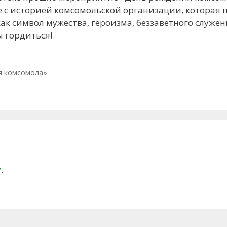
 с историей комсомольской организации, которая
как символ мужества, героизма, беззаветного служен
 гордиться!
я комсомола»
у
.