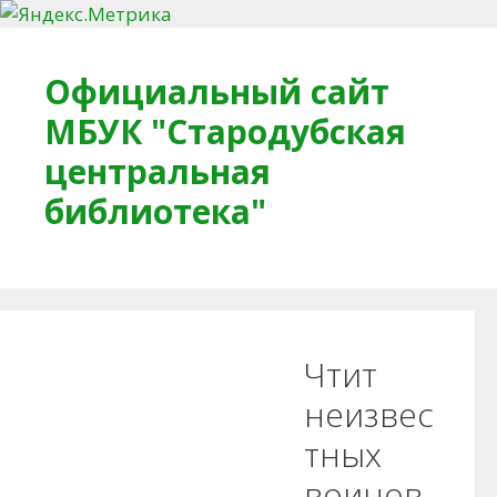
Перейти к содержимому
Официальный сайт
МБУК "Стародубская
центральная
библиотека"
Главная
О библиотеке
Деловое досье
Чтит
Обратная связь
Читателям
неизвес
тных
Противодействие коррупции
воинов