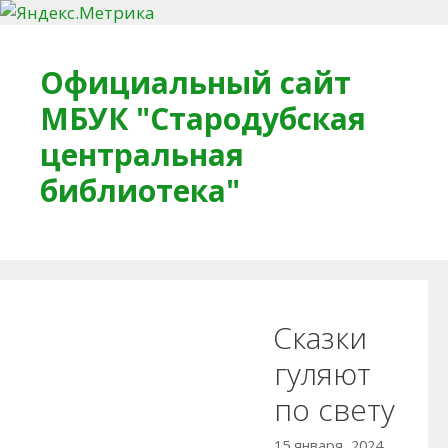
Перейти к содержимому
Официальный сайт
МБУК "Стародубская
центральная
библиотека"
Главная
О библиотеке
Деловое досье
Сказки
Обратная связь
Читателям
гуляют
по свету
Противодействие коррупции
15 января, 2024