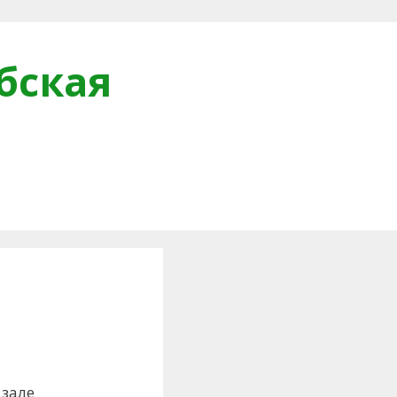
бская
и
 зале