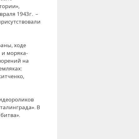
тории»,
раля 1943г. –
присутствовали
аны, ходе
 и моряка-
творений на
емляках:
китченко,
идеороликов
Сталинграда». В
битва».