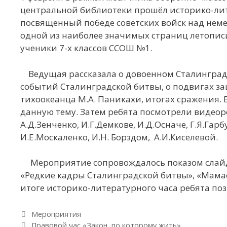
центральной библиотеки прошёл историко-лит
посвященный победе советских войск над нем
одной из наиболее значимых страниц летопис
ученики 7-х классов ССОШ №1.
Ведущая рассказала о довоенном Сталинграде,
событий Сталинградской битвы, о подвигах защ
тихоокеанца М.А. Паникахи, итогах сражения. 
данную тему. Затем ребята посмотрели видеор
А.Д.Зенченко, И.Г.Демкове, И.Д.Осначе, Г.Я.Га
И.Е.Москаленко, И.Н. Борздом, А.И.Киселевой.
Мероприятие сопровождалось показом слайд-
«Редкие кадры Сталинградской битвы», «Мамаев
итоге историко-литературного часа ребята по
Рубрики
Мероприятия
Навигация по записям
Правовой час «Закон, по которому жить»