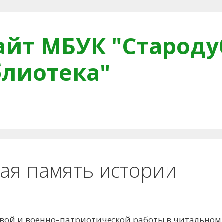
йт МБУК "Староду
блиотека"
тная связь
Читателям
Противодействие коррупци
дая память истории
овой и военно–патриотической работы в читальном