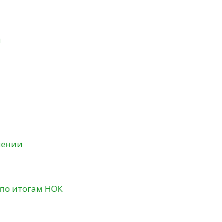
и
нении
 по итогам НОК