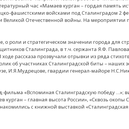
ературный час «Мамаев курган – гордая память ис
ецко-фашистскими войсками под Сталинградом 2 фев
и Великой Отечественной войны. На мероприятии 
 о роли и стратегическом значении города для стр
итников Сталинграда, в т.ч. сержанта Я.Ф. Павлова
В ходе рассказа прозвучали отрывки из ряда стихо
олик об участниках Сталинградской биты – наших з
рбузе, И.Я.Мудрецове, гвардии генерал-майоре Н.С.Ни
фильма «Вспоминая Сталинградскую победу …»; в
 курган – главная высота России», «Сквозь окопы 
знакомились с книжной выставкой «Сталинградская 