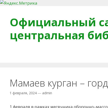
Перейти к содержимому
Официальный са
центральная би
Главная
О библиотеке
Деловое досье
Обра
Мамаев курган – гор
1 февраля, 2024
—
admin
1 февраля в рамках месячника оборонно–масс