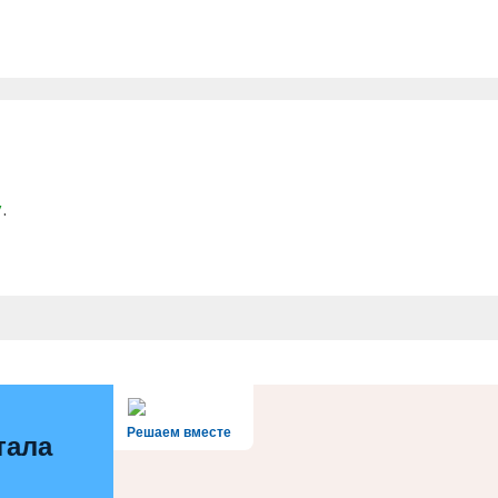
у
.
Решаем вместе
тала