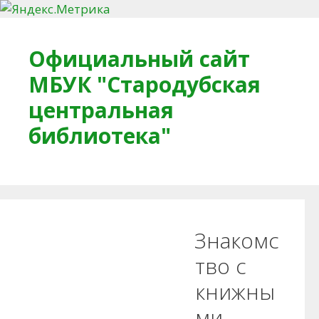
Перейти к содержимому
Официальный сайт
МБУК "Стародубская
центральная
библиотека"
Главная
О библиотеке
Деловое досье
Знакомс
Обратная связь
Читателям
тво с
книжны
Противодействие коррупции
ми