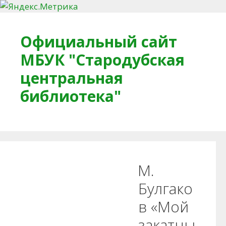
Перейти к содержимому
Официальный сайт
МБУК "Стародубская
центральная
библиотека"
Главная
О библиотеке
Деловое досье
М.
Обратная связь
Читателям
Булгако
в «Мой
Противодействие коррупции
закатны