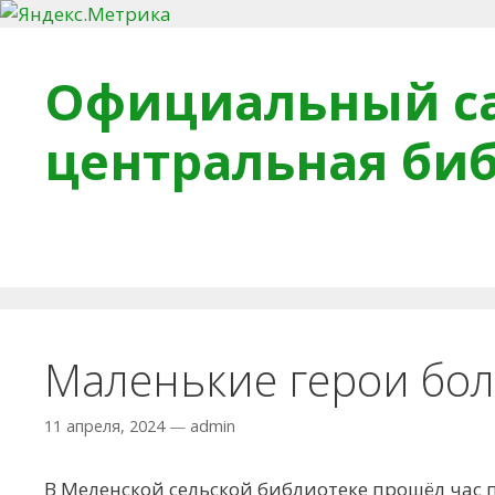
Перейти к содержимому
Официальный са
центральная би
Главная
О библиотеке
Деловое досье
Обра
Маленькие герои бо
11 апреля, 2024
—
admin
В Меленской сельской библиотеке прошёл час