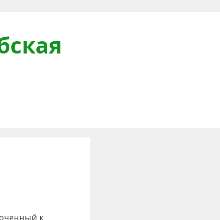
бская
и
роченный к