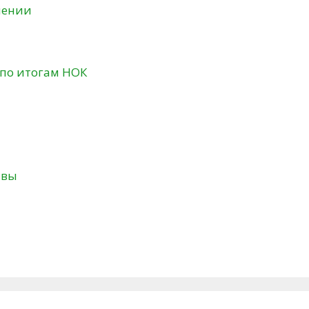
нении
 по итогам НОК
твы