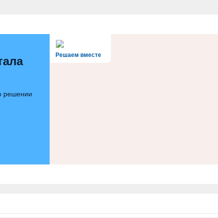
Решаем вместе
тала
 о решении