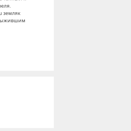
еля.
ш земляк
 выжившим