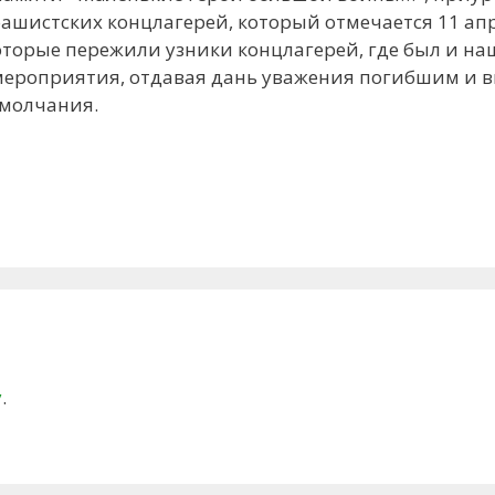
шистских концлагерей, который отмечается 11 апр
оторые пережили узники концлагерей, где был и на
мероприятия, отдавая дань уважения погибшим и
 молчания.
у
.