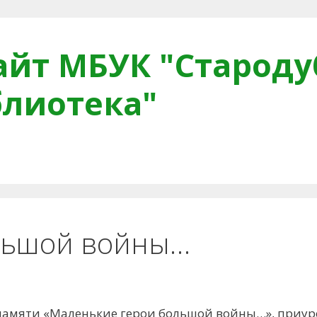
йт МБУК "Староду
блиотека"
тная связь
Читателям
Противодействие коррупци
льшой войны…
 памяти «Маленькие герои большой войны…», приу