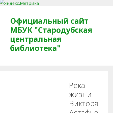
Перейти к содержимому
Официальный сайт
МБУК "Стародубская
центральная
библиотека"
Главная
О библиотеке
Деловое досье
Река
Обратная связь
Читателям
жизни
Виктора
Противодействие коррупции
Астафье