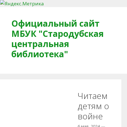
Перейти к содержимому
Официальный сайт
МБУК "Стародубская
центральная
библиотека"
Главная
О библиотеке
Деловое досье
Читаем
Обратная связь
Читателям
детям о
войне
Противодействие коррупции
6 мая, 2024
—